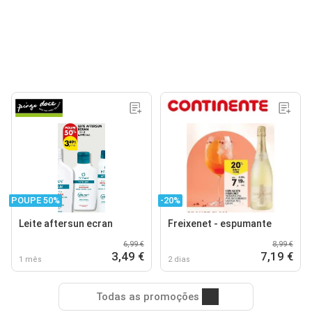
POUPE 50%
-20%
Leite aftersun ecran
Freixenet - espumante
6,99 €
8,99 €
3,49 €
7,19 €
1 mês
2 dias
Todas as promoções