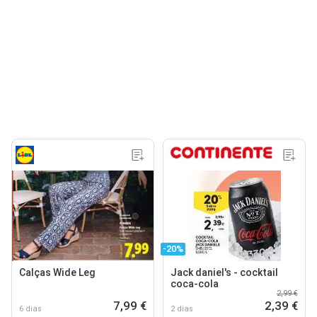
-20%
Calças Wide Leg
Jack daniel's - cocktail
coca-cola
2,99 €
7,99 €
2,39 €
6 dias
2 dias