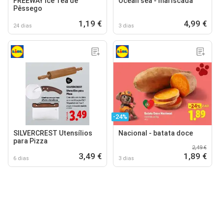
FREEWAY Ice Tea de
Ocean sea - mariscada
Pêssego
1,19 €
4,99 €
24 dias
3 dias
-24%
SILVERCREST Utensílios
Nacional - batata doce
para Pizza
2,49 €
3,49 €
1,89 €
6 dias
3 dias