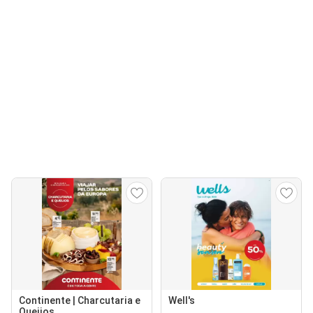
Continente | Charcutaria e
Well's
Queijos