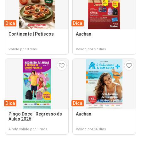
Dica
Dica
Continente | Petiscos
Auchan
Válido por 9 dias
Válido por 27 dias
Dica
Dica
Pingo Doce | Regresso às
Auchan
Aulas 2026
Ainda válido por 1 mês
Válido por 26 dias