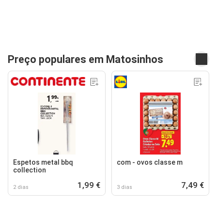
Preço populares em Matosinhos
Espetos metal bbq
com - ovos classe m
collection
1,99 €
7,49 €
2 dias
3 dias