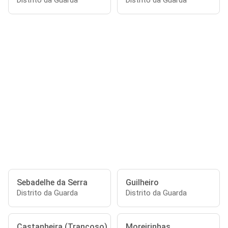
Distrito da Guarda
Distrito da Guarda
Sebadelhe da Serra
Guilheiro
Distrito da Guarda
Distrito da Guarda
Castanheira (Trancoso)
Moreirinhas