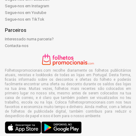
Segue-nos em Instagram
Segue-nos em Youtube
Segue-nos em TikTok
Parceiros
Interessado numa parceria?
Contacta-nos
Folhetospromocionais.com recolhe diariamente os folhetos publicitários
atuais, revistas e lookbooks de todas as lojas em Portugal. Desta forma,
ficarás informado sobre os descontos e ofertas do folheto e poderás
facilmente encontrar uma oferta ou desconto durante os saldos das lojas
na tua área. Muitas vezes, folhetos mais recentes são colocados em
primeiro lugar no nosso site, mesmo antes de serem colocados na tua
caixa de correio, e é claro que também podem ser visualizados no teu
trabalho, escola ou na loja. Coloca folhetospromocionais.com nos teus
favoritos e economiza muito tempo e dinheiro. Ainda melhor, com a leitura
de folhetos de publicidade digital, também contribuis para reduzir o
desperdício de papel e isso é bom para o nosso ambiente.