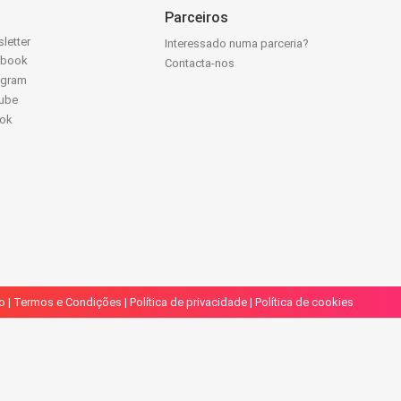
Parceiros
letter
Interessado numa parceria?
ebook
Contacta-nos
agram
ube
Tok
o
|
Termos e Condições
|
Política de privacidade
|
Política de cookies