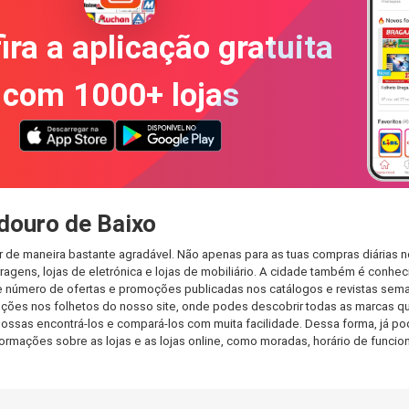
ira a aplicação gratuita
com 1000+ lojas
douro de Baixo
 de maneira bastante agradável. Não apenas para as tuas compras diárias 
agens, lojas de eletrónica e lojas de mobiliário. A cidade também é conheci
 número de ofertas e promoções publicadas nos catálogos e revistas seman
ções nos folhetos do nosso site, onde podes descobrir todas as marcas q
sas encontrá-los e compará-los com muita facilidade. Dessa forma, já pode
informações sobre as lojas e as lojas online, como moradas, horário de fu