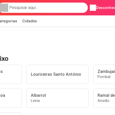
Desconhec
ategorias
Cidades
ixo
as
Zambuja
Louriceiras Santo António
Pombal
goa
Albarrol
Ramal de
Leiria
Ansião