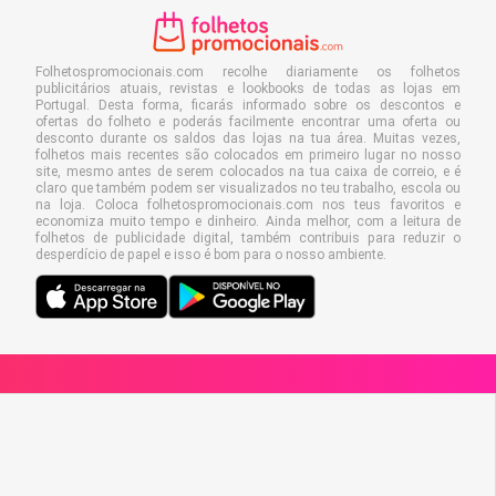
Folhetospromocionais.com recolhe diariamente os folhetos
publicitários atuais, revistas e lookbooks de todas as lojas em
Portugal. Desta forma, ficarás informado sobre os descontos e
ofertas do folheto e poderás facilmente encontrar uma oferta ou
desconto durante os saldos das lojas na tua área. Muitas vezes,
folhetos mais recentes são colocados em primeiro lugar no nosso
site, mesmo antes de serem colocados na tua caixa de correio, e é
claro que também podem ser visualizados no teu trabalho, escola ou
na loja. Coloca folhetospromocionais.com nos teus favoritos e
economiza muito tempo e dinheiro. Ainda melhor, com a leitura de
folhetos de publicidade digital, também contribuis para reduzir o
desperdício de papel e isso é bom para o nosso ambiente.