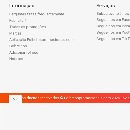
Informação
Serviços
Subscreve-te à news
Perguntas feitas frequentemente
Segue-nos em Fac
Publicitar?
Segue-nos em Inst
Todas as promoções
Segue-nos em Yout
Marcas
Segue-nos em Tik
Aplicação Folhetospromocionais.com
Sobre nós
Adicionar folheto
Notícias
Todos os direitos reservados © Folhetospromocionais.com 2026 |
Avis