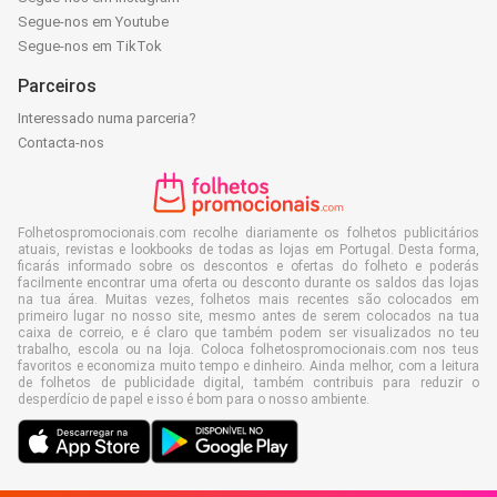
Segue-nos em Youtube
Segue-nos em TikTok
Parceiros
Interessado numa parceria?
Contacta-nos
Folhetospromocionais.com recolhe diariamente os folhetos publicitários
atuais, revistas e lookbooks de todas as lojas em Portugal. Desta forma,
ficarás informado sobre os descontos e ofertas do folheto e poderás
facilmente encontrar uma oferta ou desconto durante os saldos das lojas
na tua área. Muitas vezes, folhetos mais recentes são colocados em
primeiro lugar no nosso site, mesmo antes de serem colocados na tua
caixa de correio, e é claro que também podem ser visualizados no teu
trabalho, escola ou na loja. Coloca folhetospromocionais.com nos teus
favoritos e economiza muito tempo e dinheiro. Ainda melhor, com a leitura
de folhetos de publicidade digital, também contribuis para reduzir o
desperdício de papel e isso é bom para o nosso ambiente.