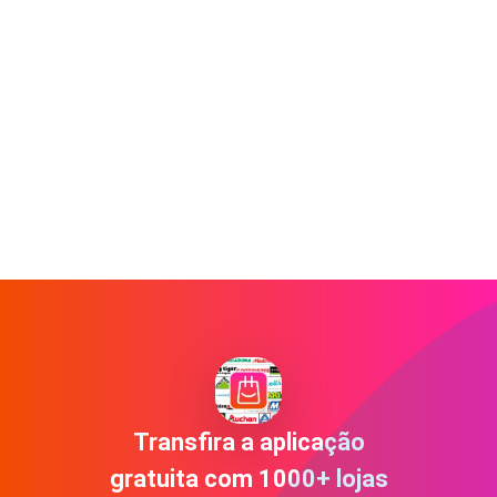
Transfira a aplicação
gratuita com 1000+ lojas