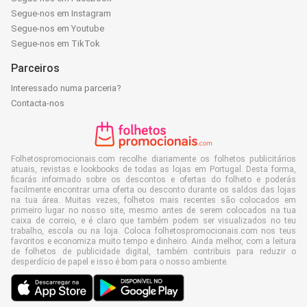
Segue-nos em Instagram
Segue-nos em Youtube
Segue-nos em TikTok
Parceiros
Interessado numa parceria?
Contacta-nos
Folhetospromocionais.com recolhe diariamente os folhetos publicitários
atuais, revistas e lookbooks de todas as lojas em Portugal. Desta forma,
ficarás informado sobre os descontos e ofertas do folheto e poderás
facilmente encontrar uma oferta ou desconto durante os saldos das lojas
na tua área. Muitas vezes, folhetos mais recentes são colocados em
primeiro lugar no nosso site, mesmo antes de serem colocados na tua
caixa de correio, e é claro que também podem ser visualizados no teu
trabalho, escola ou na loja. Coloca folhetospromocionais.com nos teus
favoritos e economiza muito tempo e dinheiro. Ainda melhor, com a leitura
de folhetos de publicidade digital, também contribuis para reduzir o
desperdício de papel e isso é bom para o nosso ambiente.