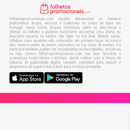
Folhetospromocionais.com recolhe diariamente os folhetos
publicitários atuais, revistas e lookbooks de todas as lojas em
Portugal. Desta forma, ficarás informado sobre os descontos e
ofertas do folheto e poderás facilmente encontrar uma oferta ou
desconto durante os saldos das lojas na tua área. Muitas vezes,
folhetos mais recentes são colocados em primeiro lugar no nosso
site, mesmo antes de serem colocados na tua caixa de correio, e é
claro que também podem ser visualizados no teu trabalho, escola ou
na loja. Coloca folhetospromocionais.com nos teus favoritos e
economiza muito tempo e dinheiro. Ainda melhor, com a leitura de
folhetos de publicidade digital, também contribuis para reduzir o
desperdício de papel e isso é bom para o nosso ambiente.