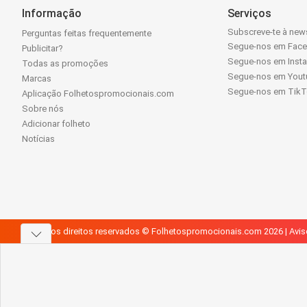
Informação
Serviços
Subscreve-te à news
Perguntas feitas frequentemente
Segue-nos em Fac
Publicitar?
Segue-nos em Inst
Todas as promoções
Segue-nos em Yout
Marcas
Segue-nos em Tik
Aplicação Folhetospromocionais.com
Sobre nós
Adicionar folheto
Notícias
Todos os direitos reservados © Folhetospromocionais.com 2026 |
Avis