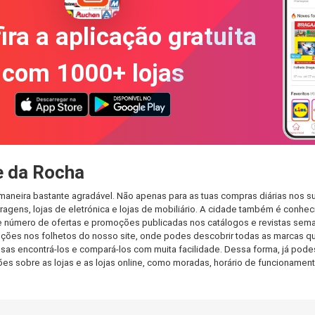
ira a aplicação gratuita
com 1000+ lojas
e da Rocha
aneira bastante agradável. Não apenas para as tuas compras diárias nos s
agens, lojas de eletrónica e lojas de mobiliário. A cidade também é conheci
 número de ofertas e promoções publicadas nos catálogos e revistas seman
ções nos folhetos do nosso site, onde podes descobrir todas as marcas qu
 encontrá-los e compará-los com muita facilidade. Dessa forma, já podes f
ções sobre as lojas e as lojas online, como moradas, horário de funcionam