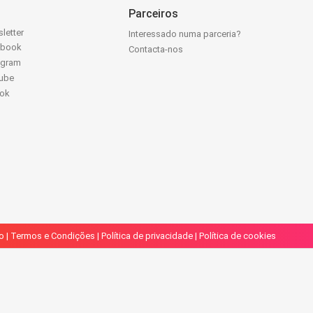
Parceiros
letter
Interessado numa parceria?
ebook
Contacta-nos
agram
ube
Tok
o
|
Termos e Condições
|
Política de privacidade
|
Política de cookies