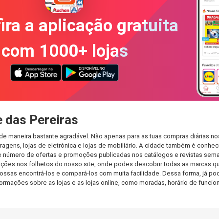
ira a aplicação gratuita
com 1000+ lojas
 das Pereiras
de maneira bastante agradável. Não apenas para as tuas compras diárias n
agens, lojas de eletrónica e lojas de mobiliário. A cidade também é conheci
 número de ofertas e promoções publicadas nos catálogos e revistas seman
ções nos folhetos do nosso site, onde podes descobrir todas as marcas qu
sas encontrá-los e compará-los com muita facilidade. Dessa forma, já pode
informações sobre as lojas e as lojas online, como moradas, horário de fu