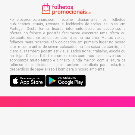
Folhetospromocionais.com recolhe diariamente os folhetos
publicitários atuais, revistas e lookbooks de todas as lojas em
Portugal. Desta forma, ficarás informado sobre os descontos e
ofertas do folheto e poderás facilmente encontrar uma oferta ou
desconto durante os saldos das lojas na tua área. Muitas vezes,
folhetos mais recentes são colocados em primeiro lugar no nosso
site, mesmo antes de serem colocados na tua caixa de correio, e é
claro que também podem ser visualizados no teu trabalho, escola ou
na loja. Coloca folhetospromocionais.com nos teus favoritos e
economiza muito tempo e dinheiro. Ainda melhor, com a leitura de
folhetos de publicidade digital, também contribuis para reduzir o
desperdício de papel e isso é bom para o nosso ambiente.