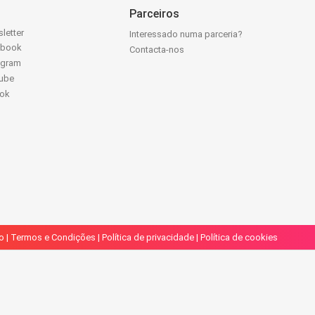
Parceiros
letter
Interessado numa parceria?
ebook
Contacta-nos
agram
ube
Tok
o
|
Termos e Condições
|
Política de privacidade
|
Política de cookies