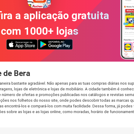
ira a aplicação gratuita
com 1000+ lojas
 de Bera
neira bastante agradável. Não apenas para as tuas compras diárias nos su
agens, lojas de eletrónica e lojas de mobiliário. A cidade também é conheci
 número de ofertas e promoções publicadas nos catálogos e revistas seman
ções nos folhetos do nosso site, onde podes descobrir todas as marcas qu
encontrá-los e compará-los com muita facilidade. Dessa forma, já podes faz
ções sobre as lojas e as lojas online, como moradas, horário de funcionam