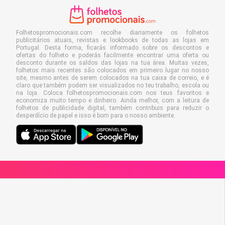
Folhetospromocionais.com recolhe diariamente os folhetos
publicitários atuais, revistas e lookbooks de todas as lojas em
Portugal. Desta forma, ficarás informado sobre os descontos e
ofertas do folheto e poderás facilmente encontrar uma oferta ou
desconto durante os saldos das lojas na tua área. Muitas vezes,
folhetos mais recentes são colocados em primeiro lugar no nosso
site, mesmo antes de serem colocados na tua caixa de correio, e é
claro que também podem ser visualizados no teu trabalho, escola ou
na loja. Coloca folhetospromocionais.com nos teus favoritos e
economiza muito tempo e dinheiro. Ainda melhor, com a leitura de
folhetos de publicidade digital, também contribuis para reduzir o
desperdício de papel e isso é bom para o nosso ambiente.