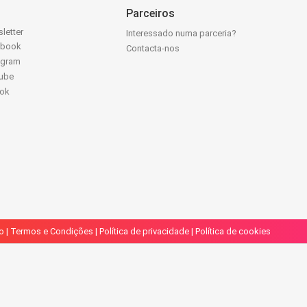
Parceiros
letter
Interessado numa parceria?
ebook
Contacta-nos
agram
ube
Tok
o
|
Termos e Condições
|
Política de privacidade
|
Política de cookies