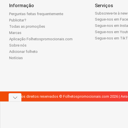
Informação
Serviços
Subscreve-te à news
Perguntas feitas frequentemente
Segue-nos em Fac
Publicitar?
Segue-nos em Inst
Todas as promoções
Segue-nos em Yout
Marcas
Segue-nos em Tik
Aplicação Folhetospromocionais.com
Sobre nós
Adicionar folheto
Notícias
Todos os direitos reservados © Folhetospromocionais.com 2026 |
Avis