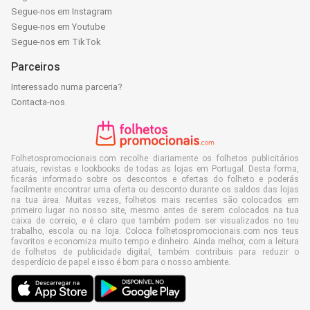
Segue-nos em Instagram
Segue-nos em Youtube
Segue-nos em TikTok
Parceiros
Interessado numa parceria?
Contacta-nos
Folhetospromocionais.com recolhe diariamente os folhetos publicitários
atuais, revistas e lookbooks de todas as lojas em Portugal. Desta forma,
ficarás informado sobre os descontos e ofertas do folheto e poderás
facilmente encontrar uma oferta ou desconto durante os saldos das lojas
na tua área. Muitas vezes, folhetos mais recentes são colocados em
primeiro lugar no nosso site, mesmo antes de serem colocados na tua
caixa de correio, e é claro que também podem ser visualizados no teu
trabalho, escola ou na loja. Coloca folhetospromocionais.com nos teus
favoritos e economiza muito tempo e dinheiro. Ainda melhor, com a leitura
de folhetos de publicidade digital, também contribuis para reduzir o
desperdício de papel e isso é bom para o nosso ambiente.