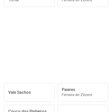
Tomar
Ferreira do Zêzere
Paieres
Vale Sachos
Ferreira do Zêzere
Couço dos Pinheiros