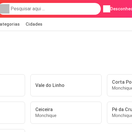
Desconhec
ategorias
Cidades
Corta Po
Vale do Linho
Monchiqu
Ceiceira
Pé da Cr
Monchique
Monchiqu