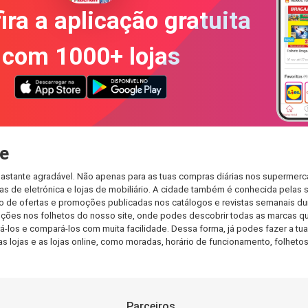
ira a aplicação gratuita
com 1000+ lojas
e
astante agradável. Não apenas para as tuas compras diárias nos supermerca
s de eletrónica e lojas de mobiliário. A cidade também é conhecida pelas s
de ofertas e promoções publicadas nos catálogos e revistas semanais dur
ções nos folhetos do nosso site, onde podes descobrir todas as marcas qu
os e compará-los com muita facilidade. Dessa forma, já podes fazer a tua l
as lojas e as lojas online, como moradas, horário de funcionamento, folh
Parceiros