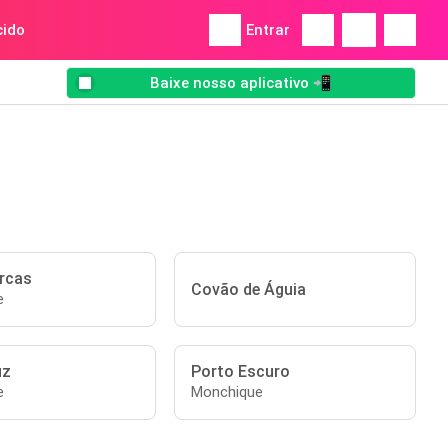
ido
Entrar
Baixe nosso aplicativo 📲
rcas
Covão de Águia
e
uz
Porto Escuro
e
Monchique