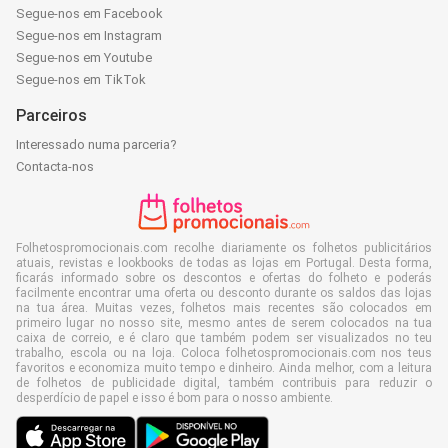
Segue-nos em Facebook
Segue-nos em Instagram
Segue-nos em Youtube
Segue-nos em TikTok
Parceiros
Interessado numa parceria?
Contacta-nos
Folhetospromocionais.com recolhe diariamente os folhetos publicitários
atuais, revistas e lookbooks de todas as lojas em Portugal. Desta forma,
ficarás informado sobre os descontos e ofertas do folheto e poderás
facilmente encontrar uma oferta ou desconto durante os saldos das lojas
na tua área. Muitas vezes, folhetos mais recentes são colocados em
primeiro lugar no nosso site, mesmo antes de serem colocados na tua
caixa de correio, e é claro que também podem ser visualizados no teu
trabalho, escola ou na loja. Coloca folhetospromocionais.com nos teus
favoritos e economiza muito tempo e dinheiro. Ainda melhor, com a leitura
de folhetos de publicidade digital, também contribuis para reduzir o
desperdício de papel e isso é bom para o nosso ambiente.