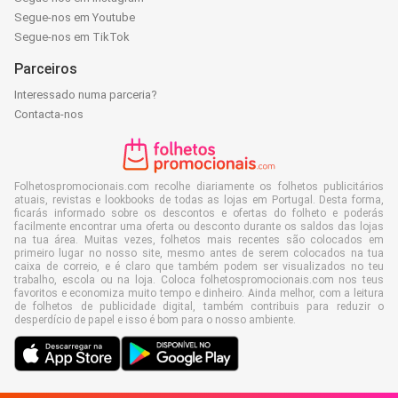
Segue-nos em Youtube
Segue-nos em TikTok
Parceiros
Interessado numa parceria?
Contacta-nos
Folhetospromocionais.com recolhe diariamente os folhetos publicitários
atuais, revistas e lookbooks de todas as lojas em Portugal. Desta forma,
ficarás informado sobre os descontos e ofertas do folheto e poderás
facilmente encontrar uma oferta ou desconto durante os saldos das lojas
na tua área. Muitas vezes, folhetos mais recentes são colocados em
primeiro lugar no nosso site, mesmo antes de serem colocados na tua
caixa de correio, e é claro que também podem ser visualizados no teu
trabalho, escola ou na loja. Coloca folhetospromocionais.com nos teus
favoritos e economiza muito tempo e dinheiro. Ainda melhor, com a leitura
de folhetos de publicidade digital, também contribuis para reduzir o
desperdício de papel e isso é bom para o nosso ambiente.