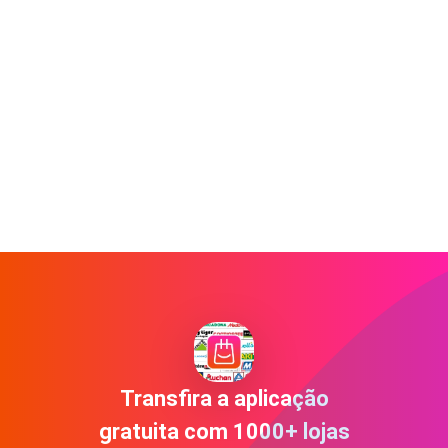
Transfira a aplicação
gratuita com 1000+ lojas