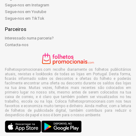
Segue-nos em Instagram
Segue-nos em Youtube
Segue-nos em TikTok
Parceiros
Interessado numa parceria?
Contacta-nos
Folhetospromocionais.com recolhe diariamente os folhetos publicitários
atuais, revistas e lookbooks de todas as lojas em Portugal. Desta forma,
ficarás informado sobre os descontos e ofertas do folheto e poderás
facilmente encontrar uma oferta ou desconto durante os saldos das lojas
na tua área. Muitas vezes, folhetos mais recentes são colocados em
primeiro lugar no nosso site, mesmo antes de serem colocados na tua
caixa de correio, e é claro que também podem ser visualizados no teu
trabalho, escola ou na loja. Coloca folhetospromocionais.com nos teus
favoritos e economiza muito tempo e dinheiro. Ainda melhor, com a leitura
de folhetos de publicidade digital, também contribuis para reduzir o
desperdício de papel e isso é bom para o nosso ambiente.