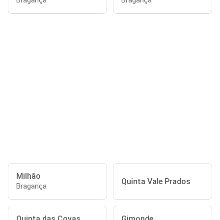
Bragança
Bragança
Milhão
Quinta Vale Prados
Bragança
Quinta das Covas
Gimonde