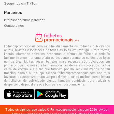
Segue-nos em TikTok
Parceiros
Interessado numa parceria?
Contacta-nos
Folhetospromocionais.com recolhe diariamente os folhetos publicitários
atuais, revistas e lookbooks de todas as lojas em Portugal. Desta forma,
ficarás informado sobre os descontos e ofertas do folheto e poderás
facilmente encontrar uma oferta ou desconto durante os saldos das lojas
na tua área. Muitas vezes, folhetos mais recentes são colocados em
primeiro lugar no nosso site, mesmo antes de serem colocados na tua
caixa de correio, e é claro que também podem ser visualizados no teu
trabalho, escola ou na loja. Coloca folhetospromocionais.com nos teus
favoritos e economiza muito tempo e dinheiro. Ainda melhor, com a leitura
de folhetos de publicidade digital, também contribuis para reduzir o
desperdício de papel e isso é bom para o nosso ambiente.
Todos os direitos reservados © Folhetospromocionais.com 2026 |
Aviso
|