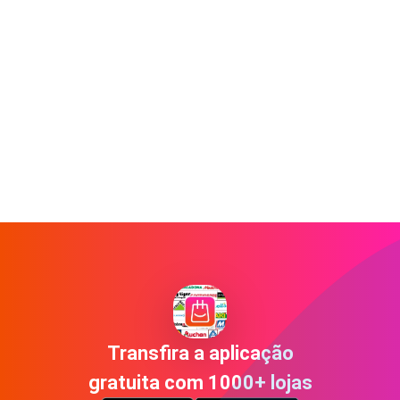
Transfira a aplicação
gratuita com 1000+ lojas