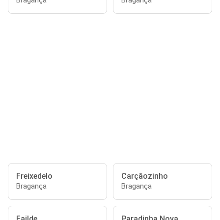
Bragança
Bragança
Freixedelo
Carçãozinho
Bragança
Bragança
Failde
Paradinha Nova