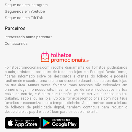
Segue-nos em Instagram
Segue-nos em Youtube
Segue-nos em TikTok
Parceiros
Interessado numa parceria?
Contacta-nos
Folhetospromocionais.com recolhe diariamente os folhetos publicitários
atuais, revistas e lookbooks de todas as lojas em Portugal. Desta forma,
ficarás informado sobre os descontos e ofertas do folheto e poderás
facilmente encontrar uma oferta ou desconto durante os saldos das lojas
na tua área. Muitas vezes, folhetos mais recentes são colocados em
primeiro lugar no nosso site, mesmo antes de serem colocados na tua
caixa de correio, e é claro que também podem ser visualizados no teu
trabalho, escola ou na loja. Coloca folhetospromocionais.com nos teus
favoritos e economiza muito tempo e dinheiro. Ainda melhor, com a leitura
de folhetos de publicidade digital, também contribuis para reduzir o
desperdício de papel e isso é bom para o nosso ambiente.