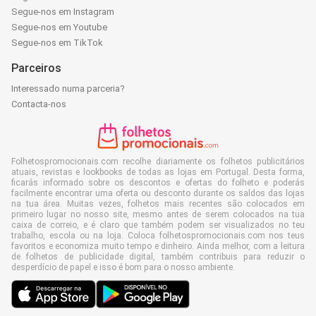
Segue-nos em Instagram
Segue-nos em Youtube
Segue-nos em TikTok
Parceiros
Interessado numa parceria?
Contacta-nos
Folhetospromocionais.com recolhe diariamente os folhetos publicitários
atuais, revistas e lookbooks de todas as lojas em Portugal. Desta forma,
ficarás informado sobre os descontos e ofertas do folheto e poderás
facilmente encontrar uma oferta ou desconto durante os saldos das lojas
na tua área. Muitas vezes, folhetos mais recentes são colocados em
primeiro lugar no nosso site, mesmo antes de serem colocados na tua
caixa de correio, e é claro que também podem ser visualizados no teu
trabalho, escola ou na loja. Coloca folhetospromocionais.com nos teus
favoritos e economiza muito tempo e dinheiro. Ainda melhor, com a leitura
de folhetos de publicidade digital, também contribuis para reduzir o
desperdício de papel e isso é bom para o nosso ambiente.