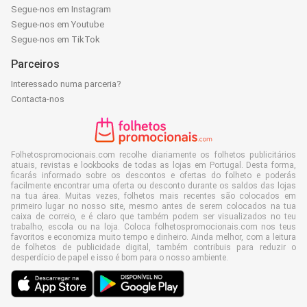
Segue-nos em Instagram
Segue-nos em Youtube
Segue-nos em TikTok
Parceiros
Interessado numa parceria?
Contacta-nos
Folhetospromocionais.com recolhe diariamente os folhetos publicitários
atuais, revistas e lookbooks de todas as lojas em Portugal. Desta forma,
ficarás informado sobre os descontos e ofertas do folheto e poderás
facilmente encontrar uma oferta ou desconto durante os saldos das lojas
na tua área. Muitas vezes, folhetos mais recentes são colocados em
primeiro lugar no nosso site, mesmo antes de serem colocados na tua
caixa de correio, e é claro que também podem ser visualizados no teu
trabalho, escola ou na loja. Coloca folhetospromocionais.com nos teus
favoritos e economiza muito tempo e dinheiro. Ainda melhor, com a leitura
de folhetos de publicidade digital, também contribuis para reduzir o
desperdício de papel e isso é bom para o nosso ambiente.