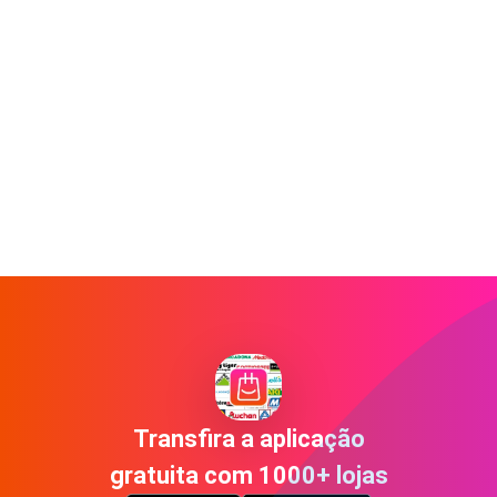
Transfira a aplicação
gratuita com 1000+ lojas