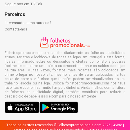
Segue-nos em TikTok
Parceiros
Interessado numa parceria?
Contacta-nos
Folhetospromocionais.com recolhe diariamente os folhetos publicitários
atuais, revistas e lookbooks de todas as lojas em Portugal. Desta forma,
ficarás informado sobre os descontos e ofertas do folheto e poderás
facilmente encontrar uma oferta ou desconto durante os saldos das lojas
na tua área. Muitas vezes, folhetos mais recentes são colocados em
primeiro lugar no nosso site, mesmo antes de serem colocados na tua
caixa de correio, e é claro que também podem ser visualizados no teu
trabalho, escola ou na loja. Coloca folhetospromocionais.com nos teus
favoritos e economiza muito tempo e dinheiro. Ainda melhor, com a leitura
de folhetos de publicidade digital, também contribuis para reduzir o
desperdício de papel e isso é bom para o nosso ambiente.
Todos os direitos reservados © Folhetospromocionais.com 2026 |
Aviso
|