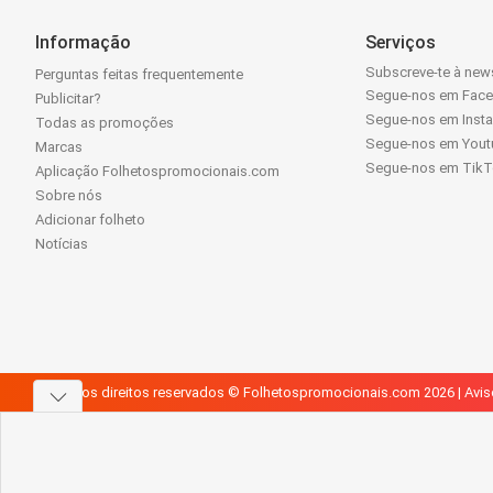
Informação
Serviços
Subscreve-te à news
Perguntas feitas frequentemente
Segue-nos em Fac
Publicitar?
Segue-nos em Inst
Todas as promoções
Segue-nos em Yout
Marcas
Segue-nos em Tik
Aplicação Folhetospromocionais.com
Sobre nós
Adicionar folheto
Notícias
Todos os direitos reservados © Folhetospromocionais.com 2026 |
Avis