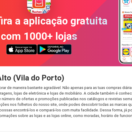
ira a aplicação gratuita
com 1000+ lojas
to (Vila do Porto)
mprar de maneira bastante agradável. Não apenas para as tuas compras diár
agens, lojas de eletrónica e lojas de mobiliário. A cidade também é conheci
 número de ofertas e promoções publicadas nos catálogos e revistas seman
ões nos folhetos do nosso site, onde podes descobrir todas as marcas que 
ssas encontrá-los e compará-los com muita facilidade. Dessa forma, já pod
informações sobre as lojas e as lojas online, como moradas, horário de fu