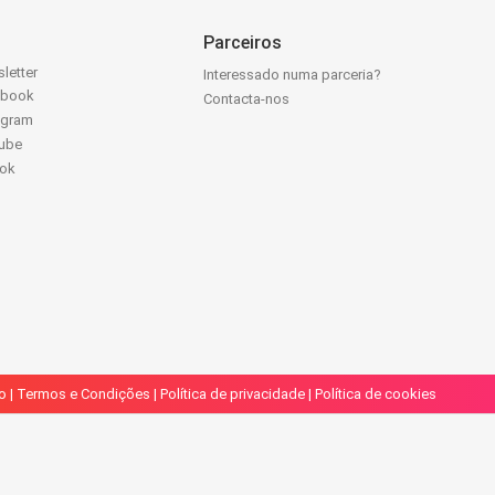
Parceiros
letter
Interessado numa parceria?
ebook
Contacta-nos
agram
ube
Tok
o
|
Termos e Condições
|
Política de privacidade
|
Política de cookies