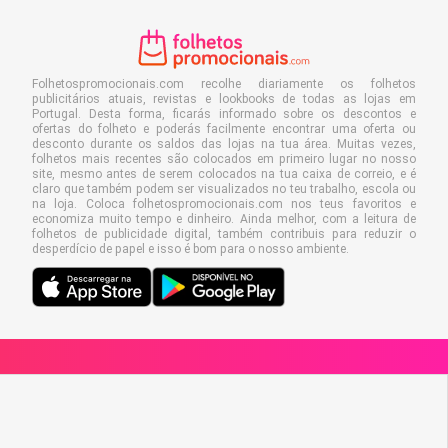
Folhetospromocionais.com recolhe diariamente os folhetos
publicitários atuais, revistas e lookbooks de todas as lojas em
Portugal. Desta forma, ficarás informado sobre os descontos e
ofertas do folheto e poderás facilmente encontrar uma oferta ou
desconto durante os saldos das lojas na tua área. Muitas vezes,
folhetos mais recentes são colocados em primeiro lugar no nosso
site, mesmo antes de serem colocados na tua caixa de correio, e é
claro que também podem ser visualizados no teu trabalho, escola ou
na loja. Coloca folhetospromocionais.com nos teus favoritos e
economiza muito tempo e dinheiro. Ainda melhor, com a leitura de
folhetos de publicidade digital, também contribuis para reduzir o
desperdício de papel e isso é bom para o nosso ambiente.