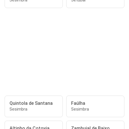
Sesimbra
Setúbal
Quintola de Santana
Faúlha
Sesimbra
Sesimbra
Altinho da Cotovia
Zambujal de Baixo