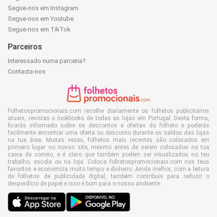
Segue-nos em Instagram
Segue-nos em Youtube
Segue-nos em TikTok
Parceiros
Interessado numa parceria?
Contacta-nos
Folhetospromocionais.com recolhe diariamente os folhetos publicitários
atuais, revistas e lookbooks de todas as lojas em Portugal. Desta forma,
ficarás informado sobre os descontos e ofertas do folheto e poderás
facilmente encontrar uma oferta ou desconto durante os saldos das lojas
na tua área. Muitas vezes, folhetos mais recentes são colocados em
primeiro lugar no nosso site, mesmo antes de serem colocados na tua
caixa de correio, e é claro que também podem ser visualizados no teu
trabalho, escola ou na loja. Coloca folhetospromocionais.com nos teus
favoritos e economiza muito tempo e dinheiro. Ainda melhor, com a leitura
de folhetos de publicidade digital, também contribuis para reduzir o
desperdício de papel e isso é bom para o nosso ambiente.