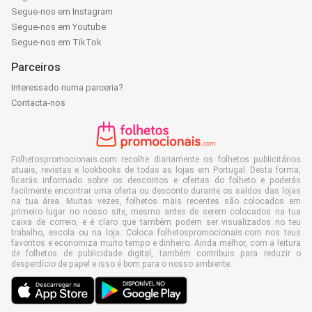
Segue-nos em Instagram
Segue-nos em Youtube
Segue-nos em TikTok
Parceiros
Interessado numa parceria?
Contacta-nos
Folhetospromocionais.com recolhe diariamente os folhetos publicitários
atuais, revistas e lookbooks de todas as lojas em Portugal. Desta forma,
ficarás informado sobre os descontos e ofertas do folheto e poderás
facilmente encontrar uma oferta ou desconto durante os saldos das lojas
na tua área. Muitas vezes, folhetos mais recentes são colocados em
primeiro lugar no nosso site, mesmo antes de serem colocados na tua
caixa de correio, e é claro que também podem ser visualizados no teu
trabalho, escola ou na loja. Coloca folhetospromocionais.com nos teus
favoritos e economiza muito tempo e dinheiro. Ainda melhor, com a leitura
de folhetos de publicidade digital, também contribuis para reduzir o
desperdício de papel e isso é bom para o nosso ambiente.