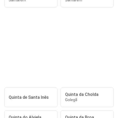
Santarém
Santarém
Quinta da Cholda
Quinta de Santa Inês
Golegã
Quinta do Alviela
Quinta da Broa