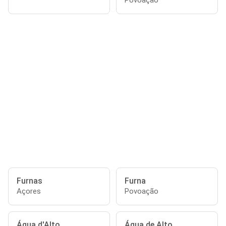
Povoação
Furnas
Furna
Açores
Povoação
Água d'Alto
Água de Alto