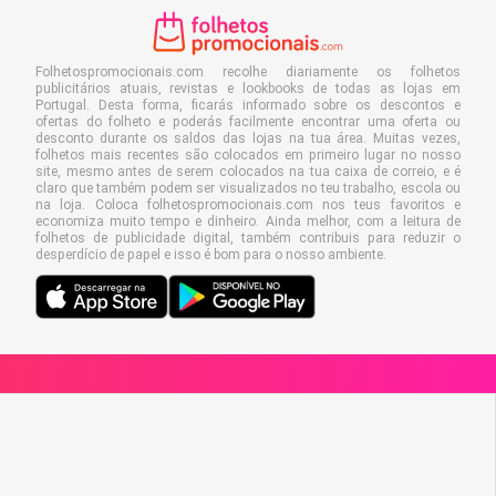
Folhetospromocionais.com recolhe diariamente os folhetos
publicitários atuais, revistas e lookbooks de todas as lojas em
Portugal. Desta forma, ficarás informado sobre os descontos e
ofertas do folheto e poderás facilmente encontrar uma oferta ou
desconto durante os saldos das lojas na tua área. Muitas vezes,
folhetos mais recentes são colocados em primeiro lugar no nosso
site, mesmo antes de serem colocados na tua caixa de correio, e é
claro que também podem ser visualizados no teu trabalho, escola ou
na loja. Coloca folhetospromocionais.com nos teus favoritos e
economiza muito tempo e dinheiro. Ainda melhor, com a leitura de
folhetos de publicidade digital, também contribuis para reduzir o
desperdício de papel e isso é bom para o nosso ambiente.