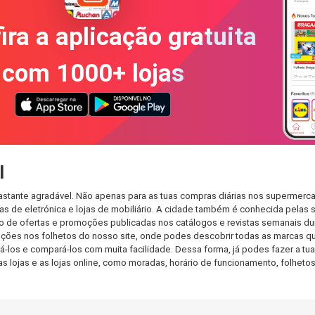
ira a aplicação gratuita
com 1000+ lojas
l
astante agradável. Não apenas para as tuas compras diárias nos supermerca
s de eletrónica e lojas de mobiliário. A cidade também é conhecida pelas s
de ofertas e promoções publicadas nos catálogos e revistas semanais dur
ções nos folhetos do nosso site, onde podes descobrir todas as marcas qu
os e compará-los com muita facilidade. Dessa forma, já podes fazer a tua l
as lojas e as lojas online, como moradas, horário de funcionamento, folh