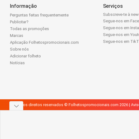
Informação
Serviços
Subscreve-te à news
Perguntas feitas frequentemente
Segue-nos em Fac
Publicitar?
Segue-nos em Inst
Todas as promoções
Segue-nos em Yout
Marcas
Segue-nos em Tik
Aplicação Folhetospromocionais.com
Sobre nós
Adicionar folheto
Notícias
Todos os direitos reservados © Folhetospromocionais.com 2026 |
Avis