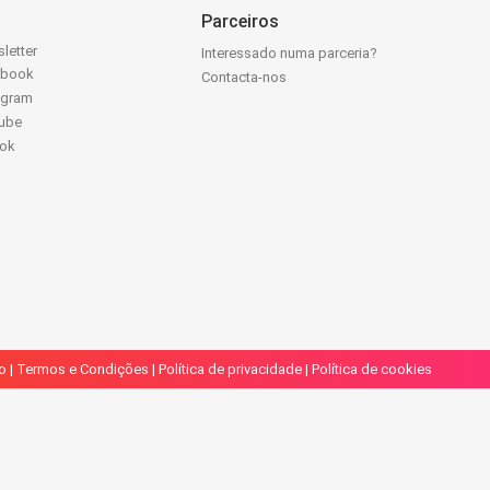
Parceiros
letter
Interessado numa parceria?
ebook
Contacta-nos
agram
ube
Tok
o
|
Termos e Condições
|
Política de privacidade
|
Política de cookies