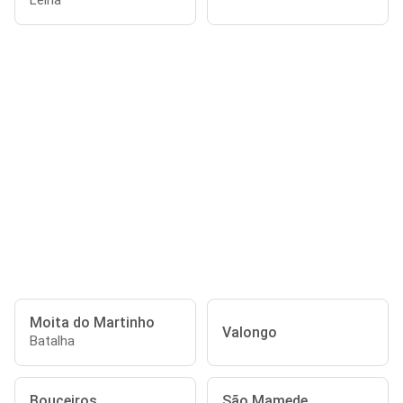
Leiria
Moita do Martinho
Valongo
Batalha
Bouceiros
São Mamede