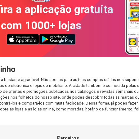
ira a aplicação gratuita
com 1000+ lojas
inho
a bastante agradável. Não apenas para as tuas compras diárias nos superme
s de eletrónica e lojas de mobiliário. A cidade também é conhecida pelas s
de ofertas e promoções publicadas nos catálogos e revistas semanais dur
ções nos folhetos do nosso site, onde podes descobrir todas as marcas qu
rá-los e compará-los com muita facilidade. Dessa forma, já podes fazer a 
sobre as lojas e as lojas online, como moradas, horário de funcionamento,
Parceiros