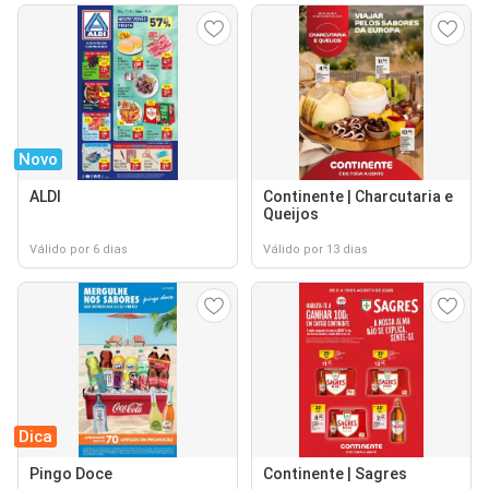
Novo
ALDI
Continente | Charcutaria e
Queijos
Válido por 6 dias
Válido por 13 dias
Dica
Pingo Doce
Continente | Sagres