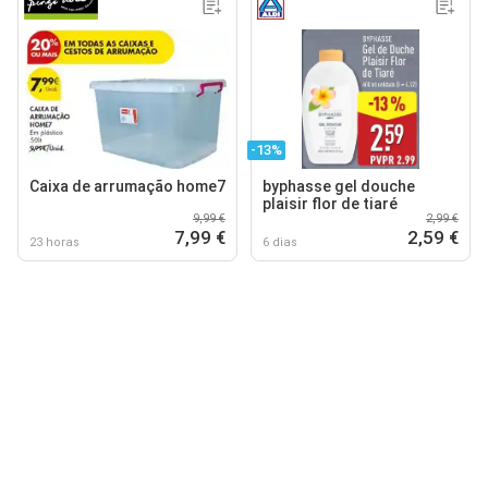
-13%
Caixa de arrumação home7
byphasse gel douche
plaisir flor de tiaré
9,99 €
2,99 €
7,99 €
2,59 €
23 horas
6 dias