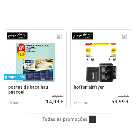
poupe 15%
postas de bacalhau
hoffen airfryer
pascoal
17,69 €
79,99 €
14,99 €
59,99 €
23 horas
23 horas
Todas as promoções