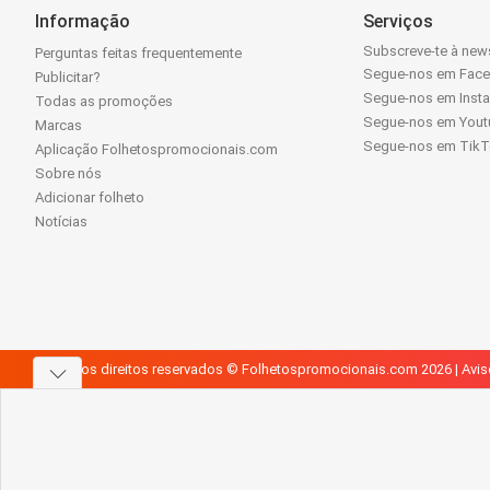
Informação
Serviços
Subscreve-te à news
Perguntas feitas frequentemente
Segue-nos em Fac
Publicitar?
Segue-nos em Inst
Todas as promoções
Segue-nos em Yout
Marcas
Segue-nos em Tik
Aplicação Folhetospromocionais.com
Sobre nós
Adicionar folheto
Notícias
Todos os direitos reservados © Folhetospromocionais.com 2026 |
Avis