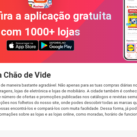
ira a aplicação gratuita
com 1000+ lojas
a Chão de Vide
 de maneira bastante agradável. Não apenas para as tuas compras diárias 
agens, lojas de eletrónica e lojas de mobiliário. A cidade também é conheci
 número de ofertas e promoções publicadas nos catálogos e revistas seman
ções nos folhetos do nosso site, onde podes descobrir todas as marcas qu
as encontrá-los e compará-los com muita facilidade. Dessa forma, já podes
informações sobre as lojas e as lojas online, como moradas, horário de fu