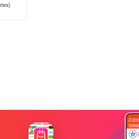
ntes)