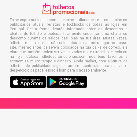
Folhetospromocionais.com recolhe diariamente os folhetos
publicitários atuais, revistas e lookbooks de todas as lojas em
Portugal. Desta forma, ficarás informado sobre os descontos e
ofertas do folheto e poderás facilmente encontrar uma oferta ou
desconto durante os saldos das lojas na tua área. Muitas vezes,
folhetos mais recentes são colocados em primeiro lugar no nosso
site, mesmo antes de serem colocados na tua caixa de correio, e é
claro que também podem ser visualizados no teu trabalho, escola ou
na loja. Coloca folhetospromocionais.com nos teus favoritos e
economiza muito tempo e dinheiro. Ainda melhor, com a leitura de
folhetos de publicidade digital, também contribuis para reduzir o
desperdício de papel e isso é bom para o nosso ambiente.