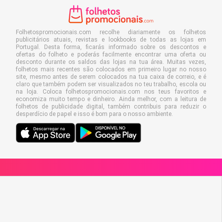
Folhetospromocionais.com recolhe diariamente os folhetos
publicitários atuais, revistas e lookbooks de todas as lojas em
Portugal. Desta forma, ficarás informado sobre os descontos e
ofertas do folheto e poderás facilmente encontrar uma oferta ou
desconto durante os saldos das lojas na tua área. Muitas vezes,
folhetos mais recentes são colocados em primeiro lugar no nosso
site, mesmo antes de serem colocados na tua caixa de correio, e é
claro que também podem ser visualizados no teu trabalho, escola ou
na loja. Coloca folhetospromocionais.com nos teus favoritos e
economiza muito tempo e dinheiro. Ainda melhor, com a leitura de
folhetos de publicidade digital, também contribuis para reduzir o
desperdício de papel e isso é bom para o nosso ambiente.