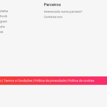
Parceiros
letter
Interessado numa parceria?
ebook
Contacta-nos
agram
ube
Tok
o
|
Termos e Condições
|
Política de privacidade
|
Política de cookies