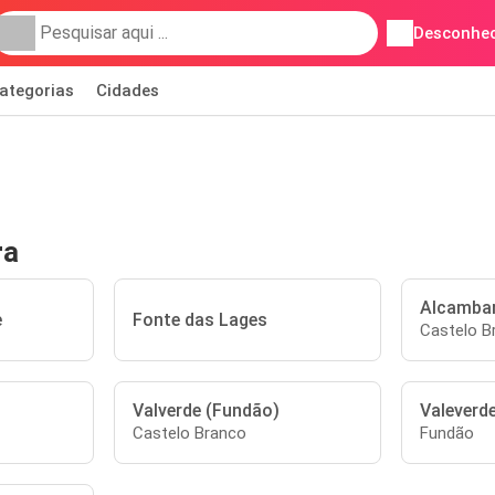
Desconhec
ategorias
Cidades
ra
Alcamba
e
Fonte das Lages
Castelo B
Valverde (Fundão)
Valeverd
Castelo Branco
Fundão