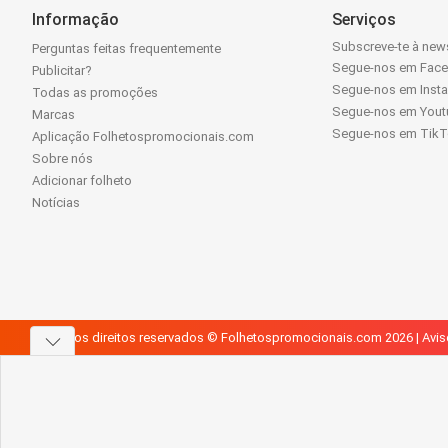
Informação
Serviços
Subscreve-te à news
Perguntas feitas frequentemente
Segue-nos em Fac
Publicitar?
Segue-nos em Inst
Todas as promoções
Segue-nos em Yout
Marcas
Segue-nos em Tik
Aplicação Folhetospromocionais.com
Sobre nós
Adicionar folheto
Notícias
Todos os direitos reservados © Folhetospromocionais.com 2026 |
Avis