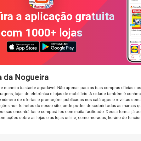
ira a aplicação gratuita
com 1000+ lojas
a da Nogueira
de maneira bastante agradável. Não apenas para as tuas compras diárias no
agens, lojas de eletrónica e lojas de mobiliário. A cidade também é conheci
 número de ofertas e promoções publicadas nos catálogos e revistas seman
ções nos folhetos do nosso site, onde podes descobrir todas as marcas qu
sas encontrá-los e compará-los com muita facilidade. Dessa forma, já pode
informações sobre as lojas e as lojas online, como moradas, horário de fu