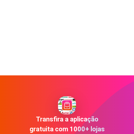
Transfira a aplicação
gratuita com 1000+ lojas