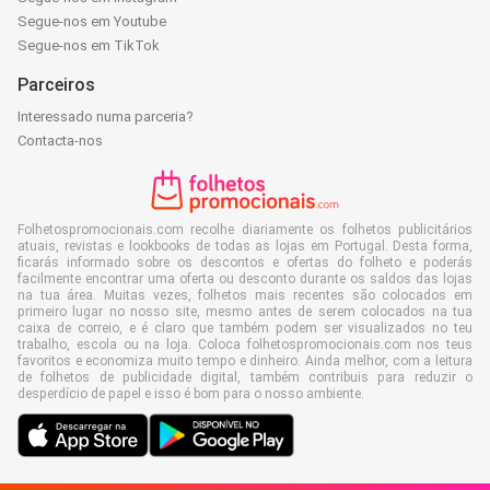
Segue-nos em Youtube
Segue-nos em TikTok
Parceiros
Interessado numa parceria?
Contacta-nos
Folhetospromocionais.com recolhe diariamente os folhetos publicitários
atuais, revistas e lookbooks de todas as lojas em Portugal. Desta forma,
ficarás informado sobre os descontos e ofertas do folheto e poderás
facilmente encontrar uma oferta ou desconto durante os saldos das lojas
na tua área. Muitas vezes, folhetos mais recentes são colocados em
primeiro lugar no nosso site, mesmo antes de serem colocados na tua
caixa de correio, e é claro que também podem ser visualizados no teu
trabalho, escola ou na loja. Coloca folhetospromocionais.com nos teus
favoritos e economiza muito tempo e dinheiro. Ainda melhor, com a leitura
de folhetos de publicidade digital, também contribuis para reduzir o
desperdício de papel e isso é bom para o nosso ambiente.