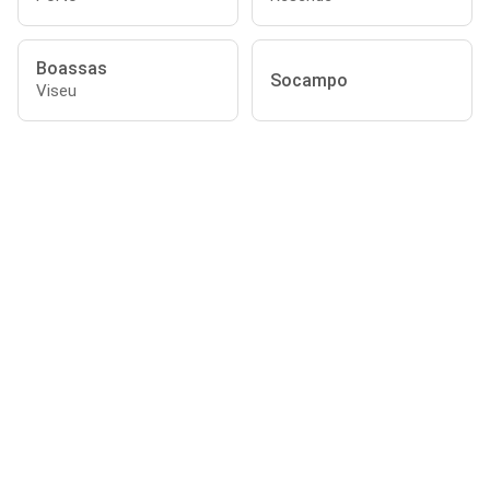
Boassas
Socampo
Viseu