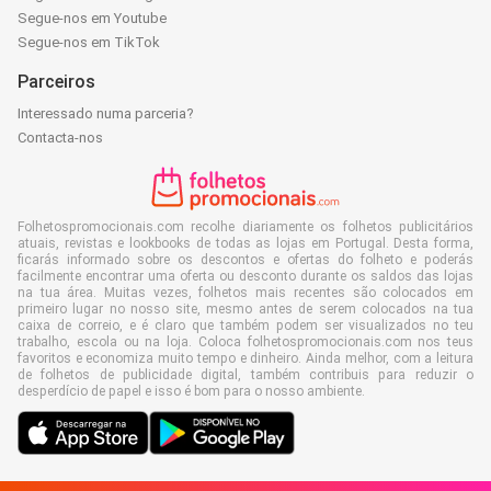
Segue-nos em Youtube
Segue-nos em TikTok
Parceiros
Interessado numa parceria?
Contacta-nos
Folhetospromocionais.com recolhe diariamente os folhetos publicitários
atuais, revistas e lookbooks de todas as lojas em Portugal. Desta forma,
ficarás informado sobre os descontos e ofertas do folheto e poderás
facilmente encontrar uma oferta ou desconto durante os saldos das lojas
na tua área. Muitas vezes, folhetos mais recentes são colocados em
primeiro lugar no nosso site, mesmo antes de serem colocados na tua
caixa de correio, e é claro que também podem ser visualizados no teu
trabalho, escola ou na loja. Coloca folhetospromocionais.com nos teus
favoritos e economiza muito tempo e dinheiro. Ainda melhor, com a leitura
de folhetos de publicidade digital, também contribuis para reduzir o
desperdício de papel e isso é bom para o nosso ambiente.