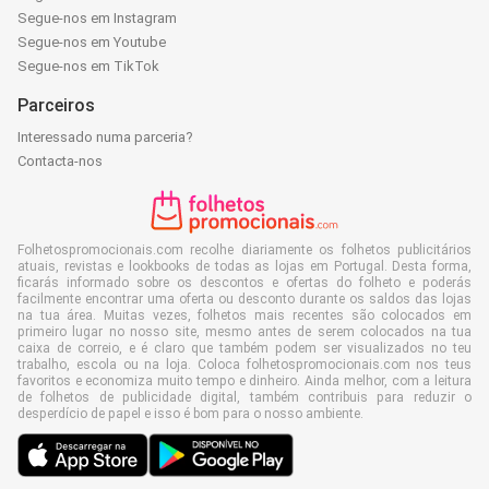
Segue-nos em Instagram
Segue-nos em Youtube
Segue-nos em TikTok
Parceiros
Interessado numa parceria?
Contacta-nos
Folhetospromocionais.com recolhe diariamente os folhetos publicitários
atuais, revistas e lookbooks de todas as lojas em Portugal. Desta forma,
ficarás informado sobre os descontos e ofertas do folheto e poderás
facilmente encontrar uma oferta ou desconto durante os saldos das lojas
na tua área. Muitas vezes, folhetos mais recentes são colocados em
primeiro lugar no nosso site, mesmo antes de serem colocados na tua
caixa de correio, e é claro que também podem ser visualizados no teu
trabalho, escola ou na loja. Coloca folhetospromocionais.com nos teus
favoritos e economiza muito tempo e dinheiro. Ainda melhor, com a leitura
de folhetos de publicidade digital, também contribuis para reduzir o
desperdício de papel e isso é bom para o nosso ambiente.