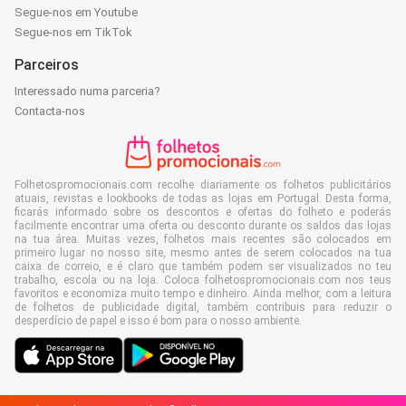
Segue-nos em Youtube
Segue-nos em TikTok
Parceiros
Interessado numa parceria?
Contacta-nos
Folhetospromocionais.com recolhe diariamente os folhetos publicitários
atuais, revistas e lookbooks de todas as lojas em Portugal. Desta forma,
ficarás informado sobre os descontos e ofertas do folheto e poderás
facilmente encontrar uma oferta ou desconto durante os saldos das lojas
na tua área. Muitas vezes, folhetos mais recentes são colocados em
primeiro lugar no nosso site, mesmo antes de serem colocados na tua
caixa de correio, e é claro que também podem ser visualizados no teu
trabalho, escola ou na loja. Coloca folhetospromocionais.com nos teus
favoritos e economiza muito tempo e dinheiro. Ainda melhor, com a leitura
de folhetos de publicidade digital, também contribuis para reduzir o
desperdício de papel e isso é bom para o nosso ambiente.