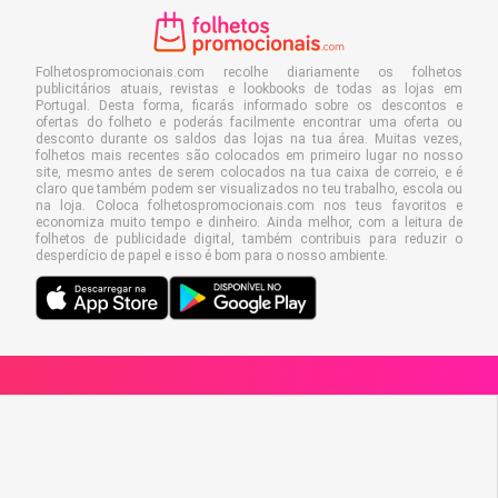
Folhetospromocionais.com recolhe diariamente os folhetos
publicitários atuais, revistas e lookbooks de todas as lojas em
Portugal. Desta forma, ficarás informado sobre os descontos e
ofertas do folheto e poderás facilmente encontrar uma oferta ou
desconto durante os saldos das lojas na tua área. Muitas vezes,
folhetos mais recentes são colocados em primeiro lugar no nosso
site, mesmo antes de serem colocados na tua caixa de correio, e é
claro que também podem ser visualizados no teu trabalho, escola ou
na loja. Coloca folhetospromocionais.com nos teus favoritos e
economiza muito tempo e dinheiro. Ainda melhor, com a leitura de
folhetos de publicidade digital, também contribuis para reduzir o
desperdício de papel e isso é bom para o nosso ambiente.