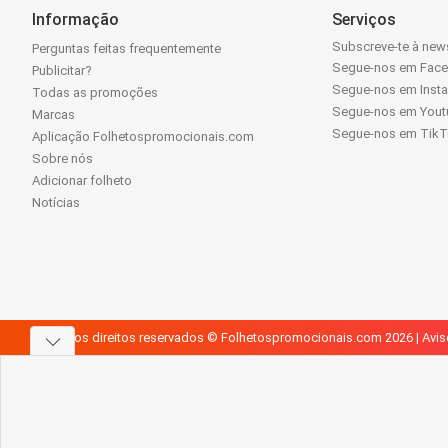
Informação
Serviços
Subscreve-te à news
Perguntas feitas frequentemente
Segue-nos em Fac
Publicitar?
Segue-nos em Inst
Todas as promoções
Segue-nos em Yout
Marcas
Segue-nos em Tik
Aplicação Folhetospromocionais.com
Sobre nós
Adicionar folheto
Notícias
Todos os direitos reservados © Folhetospromocionais.com 2026 |
Avis