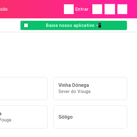
ido
Entrar
Baixe nosso aplicativo 📲
Vinha Dónega
Sever do Vouga
a
Sóligo
Vouga