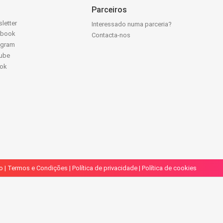
Parceiros
letter
Interessado numa parceria?
ebook
Contacta-nos
agram
ube
Tok
o
|
Termos e Condições
|
Política de privacidade
|
Política de cookies