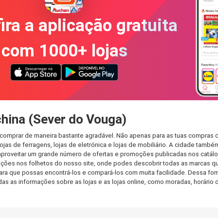
ira a aplicação gratuita
com 1000+ lojas
hina (Sever do Vouga)
 comprar de maneira bastante agradável. Não apenas para as tuas compras 
jas de ferragens, lojas de eletrónica e lojas de mobiliário. A cidade també
aproveitar um grande número de ofertas e promoções publicadas nos catálog
ções nos folhetos do nosso site, onde podes descobrir todas as marcas qu
 que possas encontrá-los e compará-los com muita facilidade. Dessa forma,
todas as informações sobre as lojas e as lojas online, como moradas, horá