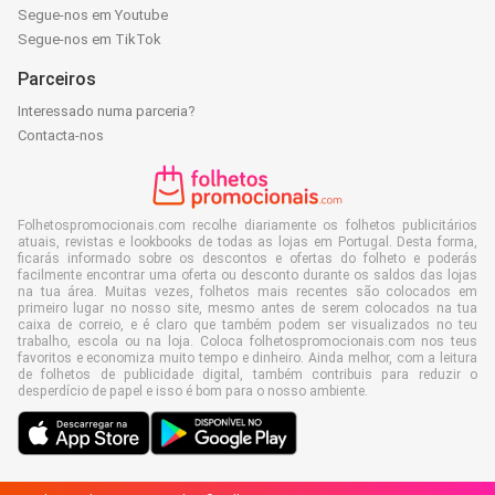
Segue-nos em Youtube
Segue-nos em TikTok
Parceiros
Interessado numa parceria?
Contacta-nos
Folhetospromocionais.com recolhe diariamente os folhetos publicitários
atuais, revistas e lookbooks de todas as lojas em Portugal. Desta forma,
ficarás informado sobre os descontos e ofertas do folheto e poderás
facilmente encontrar uma oferta ou desconto durante os saldos das lojas
na tua área. Muitas vezes, folhetos mais recentes são colocados em
primeiro lugar no nosso site, mesmo antes de serem colocados na tua
caixa de correio, e é claro que também podem ser visualizados no teu
trabalho, escola ou na loja. Coloca folhetospromocionais.com nos teus
favoritos e economiza muito tempo e dinheiro. Ainda melhor, com a leitura
de folhetos de publicidade digital, também contribuis para reduzir o
desperdício de papel e isso é bom para o nosso ambiente.