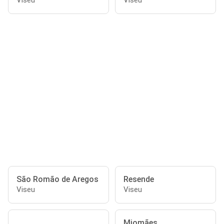
Viseu
Viseu
São Romão de Aregos
Resende
Viseu
Viseu
Miomães