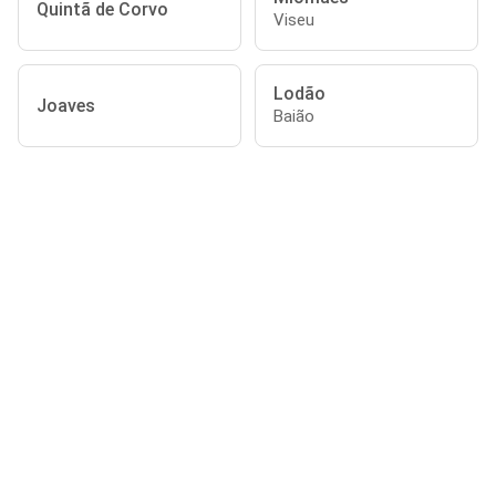
Quintã de Corvo
Viseu
Lodão
Joaves
Baião