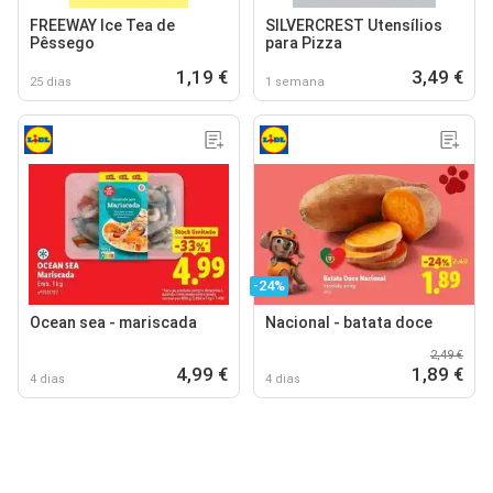
FREEWAY Ice Tea de
SILVERCREST Utensílios
Pêssego
para Pizza
1,19 €
3,49 €
25 dias
1 semana
-24%
Ocean sea - mariscada
Nacional - batata doce
2,49 €
4,99 €
1,89 €
4 dias
4 dias