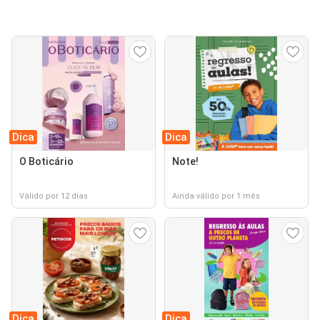
Dica
Dica
O Boticário
Note!
Válido por 12 dias
Ainda válido por 1 mês
Dica
Dica