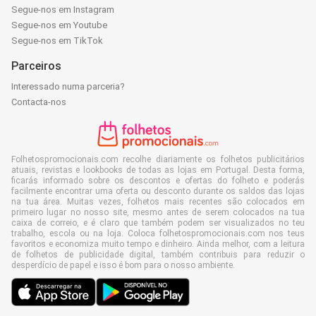
Segue-nos em Instagram
Segue-nos em Youtube
Segue-nos em TikTok
Parceiros
Interessado numa parceria?
Contacta-nos
Folhetospromocionais.com recolhe diariamente os folhetos publicitários
atuais, revistas e lookbooks de todas as lojas em Portugal. Desta forma,
ficarás informado sobre os descontos e ofertas do folheto e poderás
facilmente encontrar uma oferta ou desconto durante os saldos das lojas
na tua área. Muitas vezes, folhetos mais recentes são colocados em
primeiro lugar no nosso site, mesmo antes de serem colocados na tua
caixa de correio, e é claro que também podem ser visualizados no teu
trabalho, escola ou na loja. Coloca folhetospromocionais.com nos teus
favoritos e economiza muito tempo e dinheiro. Ainda melhor, com a leitura
de folhetos de publicidade digital, também contribuis para reduzir o
desperdício de papel e isso é bom para o nosso ambiente.