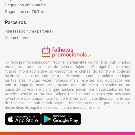
Segue-nos em Youtube
Segue-nos em TikTok
Parceiros
Interessado numa parceria?
Contacta-nos
Folhetospromocionais.com recolhe diariamente os folhetos publicitários
atuais, revistas e lookbooks de todas as lojas em Portugal. Desta forma,
ficarás informado sobre os descontos e ofertas do folheto e poderás
facilmente encontrar uma oferta ou desconto durante os saldos das lojas
na tua área. Muitas vezes, folhetos mais recentes são colocados em
primeiro lugar no nosso site, mesmo antes de serem colocados na tua
caixa de correio, e é claro que também podem ser visualizados no teu
trabalho, escola ou na loja. Coloca folhetospromocionais.com nos teus
favoritos e economiza muito tempo e dinheiro. Ainda melhor, com a leitura
de folhetos de publicidade digital, também contribuis para reduzir o
desperdício de papel e isso é bom para o nosso ambiente.