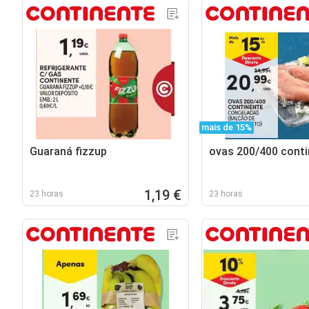
mais de 15%
Guaraná fizzup
ovas 200/400 conti
1,19 €
23 horas
23 horas