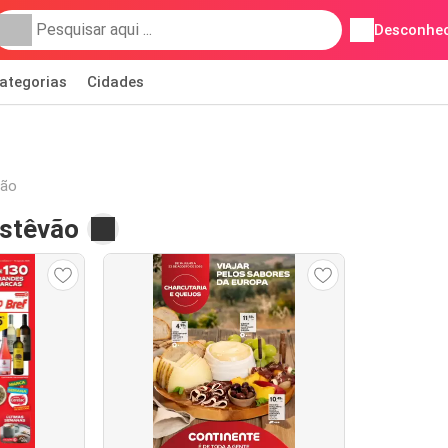
Desconhec
ategorias
Cidades
vão
Estêvão