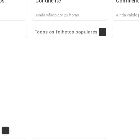
os
Continente
Continent
Ainda válido por 23 horas
Ainda válido 
Todos os folhetos populares