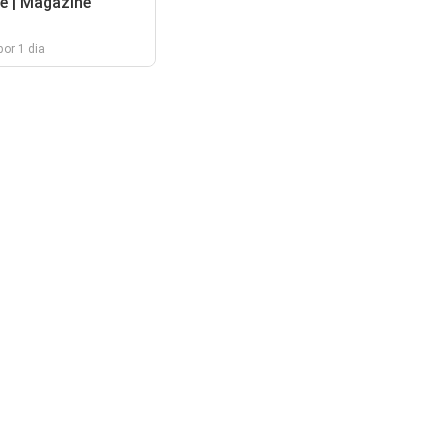
e | Magazine
por 1 dia