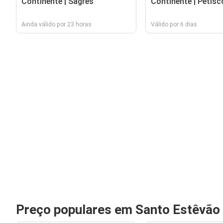
Continente | Sagres
Continente | Petisc
Ainda válido por 23 horas
Válido por 6 dias
Preço populares em Santo Estêvão