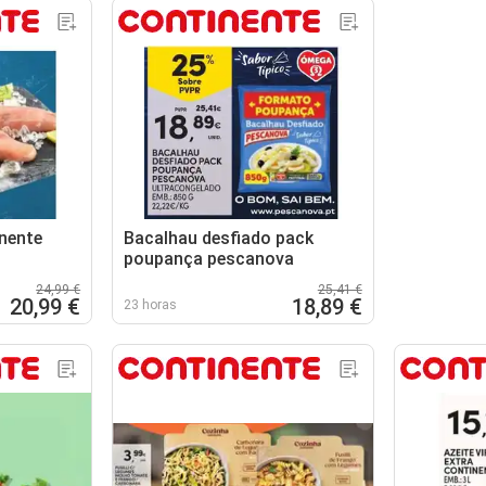
nente
Bacalhau desfiado pack
poupança pescanova
24,99 €
25,41 €
20,99 €
18,89 €
23 horas