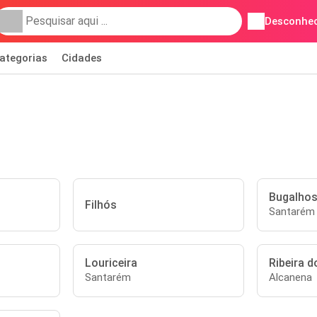
Desconhec
ategorias
Cidades
Bugalho
Filhós
Santarém
Louriceira
Ribeira 
Santarém
Alcanena