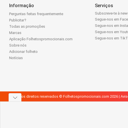
Informação
Serviços
Subscreve-te à news
Perguntas feitas frequentemente
Segue-nos em Fac
Publicitar?
Segue-nos em Inst
Todas as promoções
Segue-nos em Yout
Marcas
Segue-nos em Tik
Aplicação Folhetospromocionais.com
Sobre nós
Adicionar folheto
Notícias
Todos os direitos reservados © Folhetospromocionais.com 2026 |
Avis