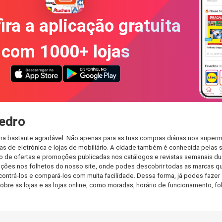
ira a aplicação gratuita
com 1000+ lojas
edro
a bastante agradável. Não apenas para as tuas compras diárias nos superm
s de eletrónica e lojas de mobiliário. A cidade também é conhecida pelas s
de ofertas e promoções publicadas nos catálogos e revistas semanais dur
ções nos folhetos do nosso site, onde podes descobrir todas as marcas qu
rá-los e compará-los com muita facilidade. Dessa forma, já podes fazer a 
sobre as lojas e as lojas online, como moradas, horário de funcionamento,