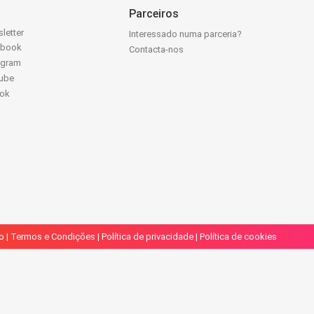
Parceiros
letter
Interessado numa parceria?
ebook
Contacta-nos
agram
ube
Tok
o
|
Termos e Condições
|
Política de privacidade
|
Política de cookies