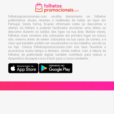
Folhetospromocionais.com recolhe diariamente os folhetos
publicitários atuais, revistas e lookbooks de todas as lojas em
Portugal. Desta forma, ficarás informado sobre os descontos e
ofertas do folheto e poderás facilmente encontrar uma oferta ou
desconto durante os saldos das lojas na tua área. Muitas vezes,
folhetos mais recentes são colocados em primeiro lugar no nosso
site, mesmo antes de serem colocados na tua caixa de correio, e é
claro que também podem ser visualizados no teu trabalho, escola ou
na loja. Coloca folhetospromocionais.com nos teus favoritos e
economiza muito tempo e dinheiro. Ainda melhor, com a leitura de
folhetos de publicidade digital, também contribuis para reduzir o
desperdício de papel e isso é bom para o nosso ambiente.