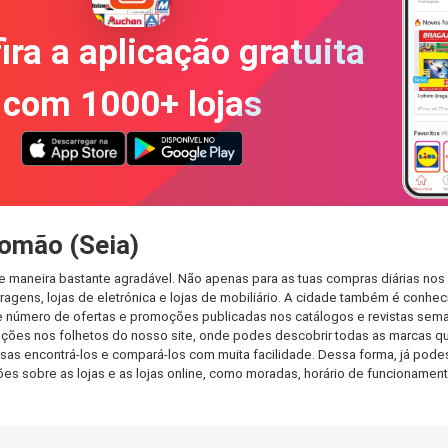
ira a aplicação gratuita
com 1000+ lojas
omão (Seia)
 maneira bastante agradável. Não apenas para as tuas compras diárias nos
agens, lojas de eletrónica e lojas de mobiliário. A cidade também é conheci
 número de ofertas e promoções publicadas nos catálogos e revistas seman
ções nos folhetos do nosso site, onde podes descobrir todas as marcas q
s encontrá-los e compará-los com muita facilidade. Dessa forma, já podes f
ções sobre as lojas e as lojas online, como moradas, horário de funcionam