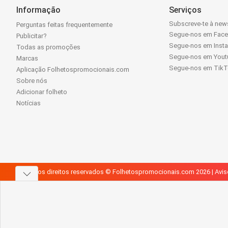
Informação
Serviços
Subscreve-te à news
Perguntas feitas frequentemente
Segue-nos em Fac
Publicitar?
Segue-nos em Inst
Todas as promoções
Segue-nos em Yout
Marcas
Segue-nos em Tik
Aplicação Folhetospromocionais.com
Sobre nós
Adicionar folheto
Notícias
Todos os direitos reservados © Folhetospromocionais.com 2026 |
Avis