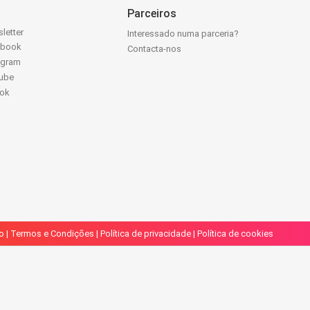
Parceiros
letter
Interessado numa parceria?
ebook
Contacta-nos
agram
ube
Tok
o
|
Termos e Condições
|
Política de privacidade
|
Política de cookies