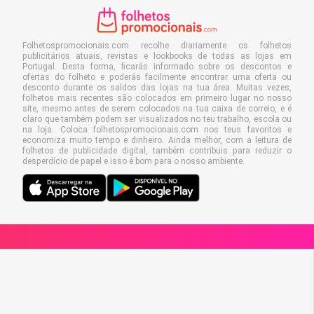
Folhetospromocionais.com recolhe diariamente os folhetos
publicitários atuais, revistas e lookbooks de todas as lojas em
Portugal. Desta forma, ficarás informado sobre os descontos e
ofertas do folheto e poderás facilmente encontrar uma oferta ou
desconto durante os saldos das lojas na tua área. Muitas vezes,
folhetos mais recentes são colocados em primeiro lugar no nosso
site, mesmo antes de serem colocados na tua caixa de correio, e é
claro que também podem ser visualizados no teu trabalho, escola ou
na loja. Coloca folhetospromocionais.com nos teus favoritos e
economiza muito tempo e dinheiro. Ainda melhor, com a leitura de
folhetos de publicidade digital, também contribuis para reduzir o
desperdício de papel e isso é bom para o nosso ambiente.