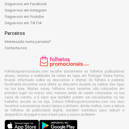
Segue-nos em Facebook
Segue-nos em Instagram
Segue-nos em Youtube
Segue-nos em TikTok
Parceiros
Interessado numa parceria?
Contacta-nos
Folhetospromocionais.com recolhe diariamente os folhetos publicitários
atuais, revistas e lookbooks de todas as lojas em Portugal. Desta forma,
ficarás informado sobre os descontos e ofertas do folheto e poderás
facilmente encontrar uma oferta ou desconto durante os saldos das lojas
na tua área. Muitas vezes, folhetos mais recentes são colocados em
primeiro lugar no nosso site, mesmo antes de serem colocados na tua
caixa de correio, e é claro que também podem ser visualizados no teu
trabalho, escola ou na loja. Coloca folhetospromocionais.com nos teus
favoritos e economiza muito tempo e dinheiro. Ainda melhor, com a leitura
de folhetos de publicidade digital, também contribuis para reduzir o
desperdício de papel e isso é bom para o nosso ambiente.