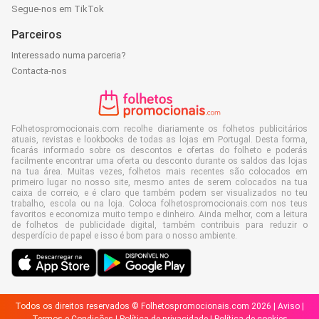
Segue-nos em TikTok
Parceiros
Interessado numa parceria?
Contacta-nos
Folhetospromocionais.com recolhe diariamente os folhetos publicitários
atuais, revistas e lookbooks de todas as lojas em Portugal. Desta forma,
ficarás informado sobre os descontos e ofertas do folheto e poderás
facilmente encontrar uma oferta ou desconto durante os saldos das lojas
na tua área. Muitas vezes, folhetos mais recentes são colocados em
primeiro lugar no nosso site, mesmo antes de serem colocados na tua
caixa de correio, e é claro que também podem ser visualizados no teu
trabalho, escola ou na loja. Coloca folhetospromocionais.com nos teus
favoritos e economiza muito tempo e dinheiro. Ainda melhor, com a leitura
de folhetos de publicidade digital, também contribuis para reduzir o
desperdício de papel e isso é bom para o nosso ambiente.
Todos os direitos reservados © Folhetospromocionais.com 2026 |
Aviso
|