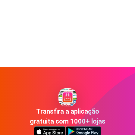
Transfira a aplicação
gratuita com 1000+ lojas