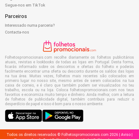
Segue-nos em TikTok
Parceiros
Interessado numa parceria?
Contacta-nos
Folhetospromocionais.com recolhe diariamente os folhetos publicitários
atuais, revistas e lookbooks de todas as lojas em Portugal. Desta forma,
ficarás informado sobre os descontos e ofertas do folheto e poderás
facilmente encontrar uma oferta ou desconto durante os saldos das lojas
na tua área. Muitas vezes, folhetos mais recentes são colocados em
primeiro lugar no nosso site, mesmo antes de serem colocados na tua
caixa de correio, e é claro que também podem ser visualizados no teu
trabalho, escola ou na loja. Coloca folhetospromocionais.com nos teus
favoritos e economiza muito tempo e dinheiro. Ainda melhor, com a leitura
de folhetos de publicidade digital, também contribuis para reduzir o
desperdício de papel e isso é bom para o nosso ambiente.
Todos os direitos reservados © Folhetospromocionais.com 2026 |
Aviso
|