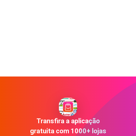
Transfira a aplicação
gratuita com 1000+ lojas