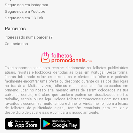
Segue-nos em Instagram
Segue-nos em Youtube
Segue-nos em TikTok
Parceiros
Interessado numa parceria?
Contacta-nos
Folhetospromocionais.com recolhe diariamente os folhetos publicitários
atuais, revistas e lookbooks de todas as lojas em Portugal. Desta forma,
ficarás informado sobre os descontos e ofertas do folheto e poderás
facilmente encontrar uma oferta ou desconto durante os saldos das lojas
na tua área. Muitas vezes, folhetos mais recentes são colocados em
primeiro lugar no nosso site, mesmo antes de serem colocados na tua
caixa de correio, e é claro que também podem ser visualizados no teu
trabalho, escola ou na loja. Coloca folhetospromocionais.com nos teus
favoritos e economiza muito tempo e dinheiro. Ainda melhor, com a leitura
de folhetos de publicidade digital, também contribuis para reduzir o
desperdício de papel e isso é bom para o nosso ambiente.