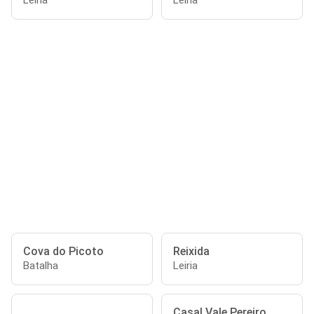
Leiria
Leiria
Cova do Picoto
Reixida
Batalha
Leiria
Casal Vale Pereiro