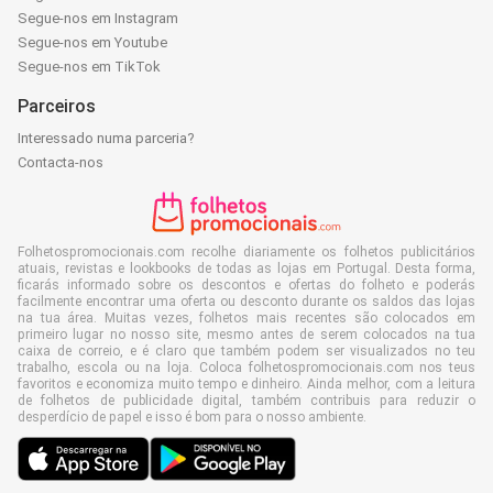
Segue-nos em Instagram
Segue-nos em Youtube
Segue-nos em TikTok
Parceiros
Interessado numa parceria?
Contacta-nos
Folhetospromocionais.com recolhe diariamente os folhetos publicitários
atuais, revistas e lookbooks de todas as lojas em Portugal. Desta forma,
ficarás informado sobre os descontos e ofertas do folheto e poderás
facilmente encontrar uma oferta ou desconto durante os saldos das lojas
na tua área. Muitas vezes, folhetos mais recentes são colocados em
primeiro lugar no nosso site, mesmo antes de serem colocados na tua
caixa de correio, e é claro que também podem ser visualizados no teu
trabalho, escola ou na loja. Coloca folhetospromocionais.com nos teus
favoritos e economiza muito tempo e dinheiro. Ainda melhor, com a leitura
de folhetos de publicidade digital, também contribuis para reduzir o
desperdício de papel e isso é bom para o nosso ambiente.