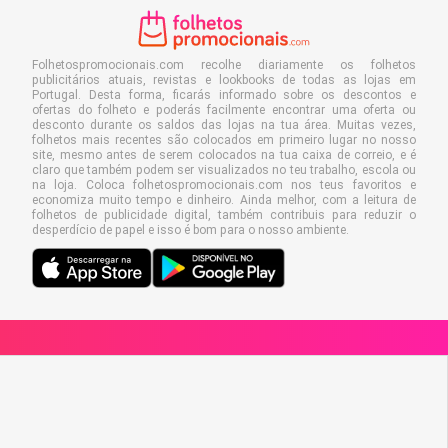
Folhetospromocionais.com recolhe diariamente os folhetos
publicitários atuais, revistas e lookbooks de todas as lojas em
Portugal. Desta forma, ficarás informado sobre os descontos e
ofertas do folheto e poderás facilmente encontrar uma oferta ou
desconto durante os saldos das lojas na tua área. Muitas vezes,
folhetos mais recentes são colocados em primeiro lugar no nosso
site, mesmo antes de serem colocados na tua caixa de correio, e é
claro que também podem ser visualizados no teu trabalho, escola ou
na loja. Coloca folhetospromocionais.com nos teus favoritos e
economiza muito tempo e dinheiro. Ainda melhor, com a leitura de
folhetos de publicidade digital, também contribuis para reduzir o
desperdício de papel e isso é bom para o nosso ambiente.