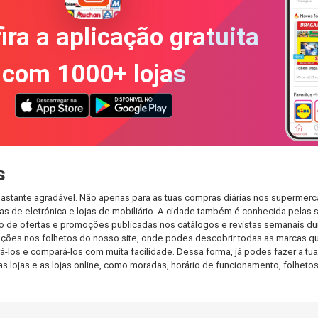
ira a aplicação gratuita
com 1000+ lojas
s
astante agradável. Não apenas para as tuas compras diárias nos supermerca
s de eletrónica e lojas de mobiliário. A cidade também é conhecida pelas s
de ofertas e promoções publicadas nos catálogos e revistas semanais dur
ções nos folhetos do nosso site, onde podes descobrir todas as marcas qu
os e compará-los com muita facilidade. Dessa forma, já podes fazer a tua l
as lojas e as lojas online, como moradas, horário de funcionamento, folh