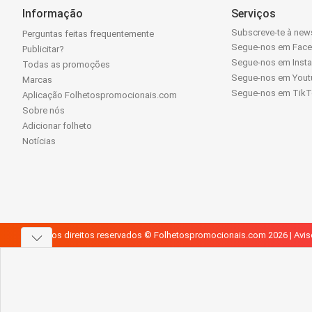
Informação
Serviços
Subscreve-te à news
Perguntas feitas frequentemente
Segue-nos em Fac
Publicitar?
Segue-nos em Inst
Todas as promoções
Segue-nos em Yout
Marcas
Segue-nos em Tik
Aplicação Folhetospromocionais.com
Sobre nós
Adicionar folheto
Notícias
Todos os direitos reservados © Folhetospromocionais.com 2026 |
Avis