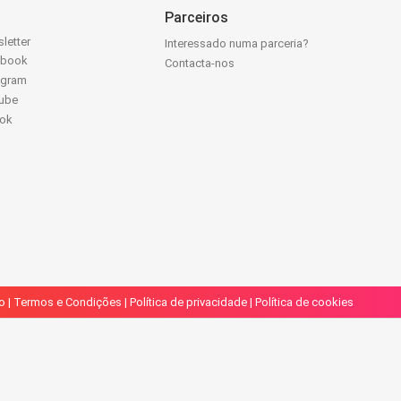
Parceiros
letter
Interessado numa parceria?
ebook
Contacta-nos
agram
ube
Tok
o
|
Termos e Condições
|
Política de privacidade
|
Política de cookies